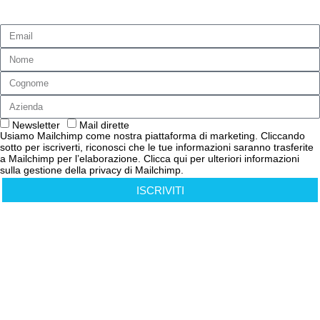
dal mondo Logistica Uno.
Newsletter
Mail dirette
Usiamo Mailchimp come nostra piattaforma di marketing. Cliccando
sotto per iscriverti, riconosci che le tue informazioni saranno trasferite
a Mailchimp per l’elaborazione. Clicca qui per ulteriori informazioni
sulla gestione della privacy di Mailchimp.
ISCRIVITI
Cookies Policy
Privacy Policy
Informativa Privacy Clienti e Fornitori