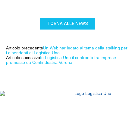
TORNA ALLE NEWS
Articolo precedente
Un Webinar legato al tema della stalking per
i dipendenti di Logistica Uno
Articolo sucessivo
In Logistica Uno il confronto tra imprese
promosso da Confindustria Verona
Logistica Uno Europe srl
Sede Legale Via Padania 16
37050 Oppeano (VR)
Tel.
045 6767077
– Fax
045 6718538