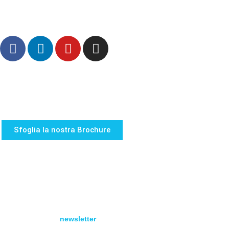
info@logisticauno.com
CF e N. Iscr. Registro Imprese 02137810285
N. REA VR – 313889 – Capitale Sociale 800.000,00 i.v.
CHI SIAMO
TRASPORTI
LOGISTICA
LOGIGREEN
CANALI
AREA RISERVATA
Sfoglia la nostra Brochure
ACADEMY
NEWS
LAVORA CON NOI
CONTATTI
PREVENTIVI
ACCESSIBILITA’
Iscriviti alla nostra
newsletter
per ricevere tutte le novità