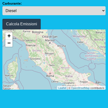
Carburante:
Calcola Emissioni
+
−
Leaflet
| ©
OpenStreetMap
contributors