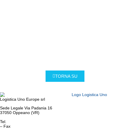
TORNA SU
Logistica Uno Europe srl
Sede Legale Via Padania 16
37050 Oppeano (VR)
Tel.
045 6767077
– Fax
045 6718538