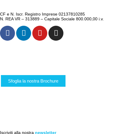
info@logisticauno.com
CF e N. Iscr. Registro Imprese 02137810285
N. REA VR – 313889 – Capitale Sociale 800.000,00 i.v.
CHI SIAMO
TRASPORTI
LOGISTICA
LOGIGREEN
CANALI
AREA RISERVATA
Sfoglia la nostra Brochure
ACADEMY
NEWS
LAVORA CON NOI
CONTATTI
PREVENTIVI
ACCESSIBILITA’
Iscriviti alla nostra
newsletter