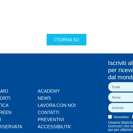
TORNA SU
Iscriviti 
per riceve
dal mond
IAMO
ACADEMY
ORTI
NEWS
TICA
LAVORA CON NOI
REEN
CONTATTI
Newsletter
I
PREVENTIVI
Usiamo Mailchim
RISERVATA
ACCESSIBILITA’
riconosci che l
qui per ulterior