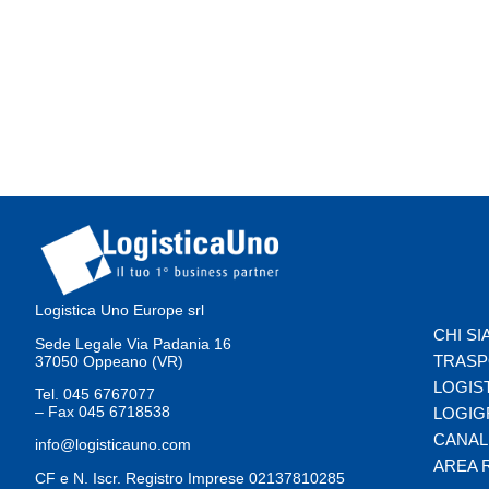
Logistica Uno Europe srl
CHI S
Sede Legale Via Padania 16
TRASP
37050 Oppeano (VR)
LOGIS
Tel.
045 6767077
– Fax
045 6718538
LOGIG
CANAL
info@logisticauno.com
AREA 
CF e N. Iscr. Registro Imprese 02137810285