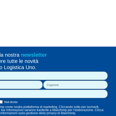
alla nostra
newsletter
re tutte le novità
o Logistica Uno.
Mail dirette
p come nostra piattaforma di marketing. Cliccando sotto per iscriverti,
e tue informazioni saranno trasferite a Mailchimp per l’elaborazione. Clicca
i informazioni sulla gestione della privacy di Mailchimp.