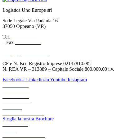
Logistica Uno Europe srl
Sede Legale Via Padania 16
37050 Oppeano (VR)
Tel.
045 6767077
– Fax
045 6718538
info@logisticauno.com
CF e N. Iscr. Registro Imprese 02137810285
N. REA VR – 313889 – Capitale Sociale 800.000,00 i.v.
Facebook-f
Linkedin-in
Youtube
Instagram
CHI SIAMO
TRASPORTI
LOGISTICA
LOGIGREEN
CANALI
AREA RISERVATA
Sfoglia la nostra Brochure
ACADEMY
NEWS
LAVORA CON NOI