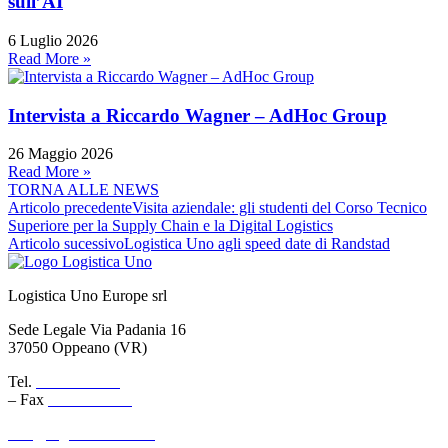
sull’AI
6 Luglio 2026
Read More »
Intervista a Riccardo Wagner – AdHoc Group
26 Maggio 2026
Read More »
TORNA ALLE NEWS
Articolo precedente
Visita aziendale: gli studenti del Corso Tecnico
Superiore per la Supply Chain e la Digital Logistics
Articolo sucessivo
Logistica Uno agli speed date di Randstad
Logistica Uno Europe srl
Sede Legale Via Padania 16
37050 Oppeano (VR)
Tel.
045 6767077
– Fax
045 6718538
info@logisticauno.com