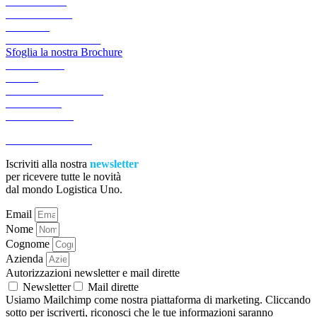
LOGISTICA
LOGIGREEN
CANALI
AREA RISERVATA
Sfoglia la nostra Brochure
ACADEMY
NEWS
LAVORA CON NOI
CONTATTI
PREVENTIVI
ACCESSIBILITA’
Iscriviti alla nostra
newsletter
per ricevere tutte le novità
dal mondo Logistica Uno.
Email
Nome
Cognome
Azienda
Autorizzazioni newsletter e mail dirette
Newsletter
Mail dirette
Usiamo Mailchimp come nostra piattaforma di marketing. Cliccando
sotto per iscriverti, riconosci che le tue informazioni saranno