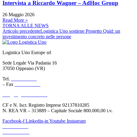
Intervista a Riccardo Wagner – AdHoc Group
26 Maggio 2026
Read More »
TORNA ALLE NEWS
Articolo precedente
Logistica Uno sostiene Progetto Quid: un
investimento concreto nelle persone
Logistica Uno Europe srl
Sede Legale Via Padania 16
37050 Oppeano (VR)
Tel.
045 6767077
– Fax
045 6718538
info@logisticauno.com
CF e N. Iscr. Registro Imprese 02137810285
N. REA VR – 313889 – Capitale Sociale 800.000,00 i.v.
Facebook-f
Linkedin-in
Youtube
Instagram
CHI SIAMO
TRASPORTI