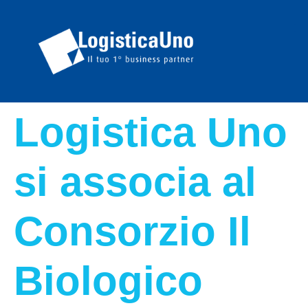
Logistica Uno
si associa al
Consorzio Il
Biologico