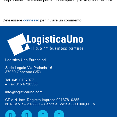
propri clienti che stanno puntando sempre di più su questo settore.
Lascia un commento
Devi essere
connesso
per inviare un commento.
Logistica Uno Europe srl
Sede Legale Via Padania 16
37050 Oppeano (VR)
Tel.
045 6767077
– Fax
045 6718538
info@logisticauno.com
CF e N. Iscr. Registro Imprese 02137810285
N. REA VR – 313889 – Capitale Sociale 800.000,00 i.v.