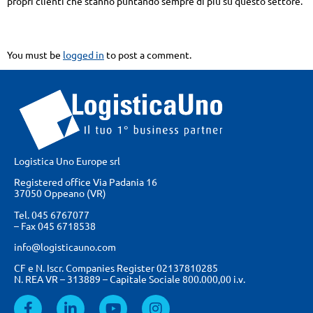
propri clienti che stanno puntando sempre di più su questo settore.
Leave a Reply
You must be
logged in
to post a comment.
Logistica Uno Europe srl
Registered office Via Padania 16
37050 Oppeano (VR)
Tel.
045 6767077
– Fax
045 6718538
info@logisticauno.com
CF e N. Iscr. Companies Register 02137810285
N. REA VR – 313889 – Capitale Sociale 800.000,00 i.v.