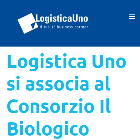
Logistica Uno
si associa al
Consorzio Il
Biologico