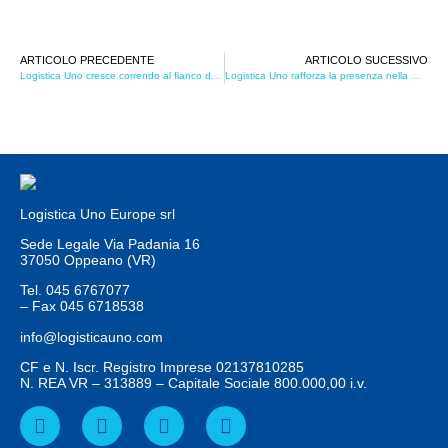
ARTICOLO PRECEDENTE
ARTICOLO SUCESSIVO
Logistica Uno cresce correndo al fianco dei clienti
Logistica Uno rafforza la presenza nella GDO
Logistica Uno Europe srl
Sede Legale Via Padania 16
37050 Oppeano (VR)
Tel.
045 6767077
– Fax
045 6718538
info@logisticauno.com
CF e N. Iscr. Registro Imprese 02137810285
N. REA VR – 313889 – Capitale Sociale 800.000,00 i.v.