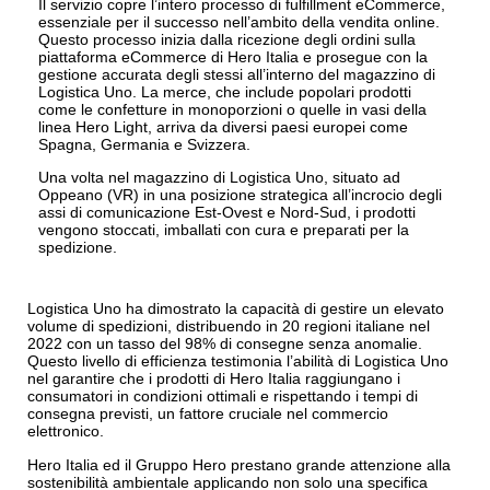
Il servizio copre l’intero processo di fulfillment eCommerce,
essenziale per il successo nell’ambito della vendita online.
Questo processo inizia dalla ricezione degli ordini sulla
piattaforma eCommerce di Hero Italia e prosegue con la
gestione accurata degli stessi all’interno del magazzino di
Logistica Uno. La merce, che include popolari prodotti
come le confetture in monoporzioni o quelle in vasi della
linea Hero Light, arriva da diversi paesi europei come
Spagna, Germania e Svizzera.
Una volta nel magazzino di Logistica Uno, situato ad
Oppeano (VR) in una posizione strategica all’incrocio degli
assi di comunicazione Est-Ovest e Nord-Sud, i prodotti
vengono stoccati, imballati con cura e preparati per la
spedizione.
Logistica Uno ha dimostrato la capacità di gestire un elevato
volume di spedizioni, distribuendo in 20 regioni italiane nel
2022 con un tasso del 98% di consegne senza anomalie.
Questo livello di efficienza testimonia l’abilità di Logistica Uno
nel garantire che i prodotti di Hero Italia raggiungano i
consumatori in condizioni ottimali e rispettando i tempi di
consegna previsti, un fattore cruciale nel commercio
elettronico.
Hero Italia ed il Gruppo Hero prestano grande attenzione alla
sostenibilità ambientale applicando non solo una specifica