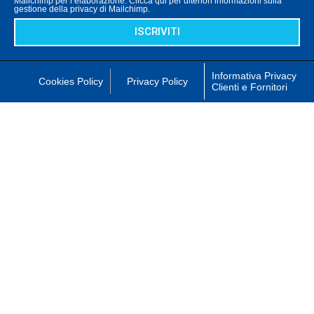
Mailchimp per l’elaborazione. Clicca qui per ulteriori informazioni sulla
gestione della privacy di Mailchimp.
ISCRIVITI
Informativa Privacy
Cookies Policy
Privacy Policy
Clienti e Fornitori