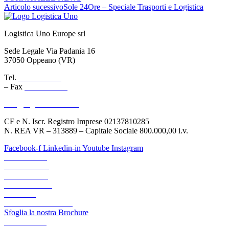
Articolo sucessivo
Sole 24Ore – Speciale Trasporti e Logistica
Logistica Uno Europe srl
Sede Legale Via Padania 16
37050 Oppeano (VR)
Tel.
045 6767077
– Fax
045 6718538
info@logisticauno.com
CF e N. Iscr. Registro Imprese 02137810285
N. REA VR – 313889 – Capitale Sociale 800.000,00 i.v.
Facebook-f
Linkedin-in
Youtube
Instagram
CHI SIAMO
TRASPORTI
LOGISTICA
LOGIGREEN
CANALI
AREA RISERVATA
Sfoglia la nostra Brochure
ACADEMY