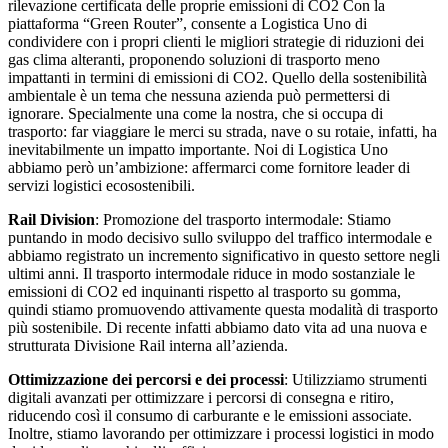
rilevazione certificata delle proprie emissioni di CO2 Con la
piattaforma “Green Router”, consente a Logistica Uno di
condividere con i propri clienti le migliori strategie di riduzioni dei
gas clima alteranti, proponendo soluzioni di trasporto meno
impattanti in termini di emissioni di CO2. Quello della sostenibilità
ambientale è un tema che nessuna azienda può permettersi di
ignorare. Specialmente una come la nostra, che si occupa di
trasporto: far viaggiare le merci su strada, nave o su rotaie, infatti, ha
inevitabilmente un impatto importante. Noi di Logistica Uno
abbiamo però un’ambizione: affermarci come fornitore leader di
servizi logistici ecosostenibili.
Rail Division
: Promozione del trasporto intermodale: Stiamo
puntando in modo decisivo sullo sviluppo del traffico intermodale e
abbiamo registrato un incremento significativo in questo settore negli
ultimi anni. Il trasporto intermodale riduce in modo sostanziale le
emissioni di CO2 ed inquinanti rispetto al trasporto su gomma,
quindi stiamo promuovendo attivamente questa modalità di trasporto
più sostenibile. Di recente infatti abbiamo dato vita ad una nuova e
strutturata Divisione Rail interna all’azienda.
Ottimizzazione dei percorsi e dei processi
: Utilizziamo strumenti
digitali avanzati per ottimizzare i percorsi di consegna e ritiro,
riducendo così il consumo di carburante e le emissioni associate.
Inoltre, stiamo lavorando per ottimizzare i processi logistici in modo