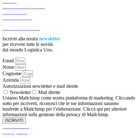
NEWS
LAVORA CON NOI
CONTATTI
PREVENTIVI
ACCESSIBILITA’
Iscriviti alla nostra
newsletter
per ricevere tutte le novità
dal mondo Logistica Uno.
Email
Nome
Cognome
Azienda
Autorizzazioni newsletter e mail dirette
Newsletter
Mail dirette
Usiamo Mailchimp come nostra piattaforma di marketing. Cliccando
sotto per iscriverti, riconosci che le tue informazioni saranno
trasferite a Mailchimp per l’elaborazione. Clicca qui per ulteriori
informazioni sulla gestione della privacy di Mailchimp.
ISCRIVITI
Cookies Policy
Privacy Policy
Informativa Privacy Clienti e Fornitori