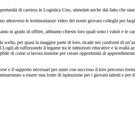
opportunità di carriera in Logistica Uno, stimolati anche dal fatto che si
Uno attraverso le testimonianze video dei nostri giovani colleghi per fa
mo in grado di offrire, abbiamo chiesto loro quali sono i valori e le cara
 scelta, per quasi la maggior parte di loro, ricade nei confronti di un’a
 LogiLab rafforzando il legame tra le istituzioni educative e la realtà az
bile di come si lavora insieme per creare opportunità di apprendimento
orse e il supporto necessari per unire con successo il loro percorso for
anno a essere una fonte di ispirazione per i giovani talenti e per il n