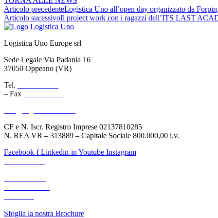
TORNA ALLE NEWS
Articolo precedente
Logistica Uno all’open day organizzato da Forpin
Articolo sucessivo
Il project work con i ragazzi dell’ITS LAST AC
Logistica Uno Europe srl
Sede Legale Via Padania 16
37050 Oppeano (VR)
Tel.
045 6767077
– Fax
045 6718538
info@logisticauno.com
CF e N. Iscr. Registro Imprese 02137810285
N. REA VR – 313889 – Capitale Sociale 800.000,00 i.v.
Facebook-f
Linkedin-in
Youtube
Instagram
CHI SIAMO
TRASPORTI
LOGISTICA
LOGIGREEN
CANALI
AREA RISERVATA
Sfoglia la nostra Brochure