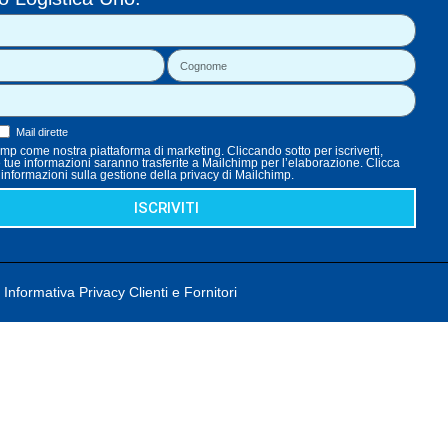
Mail dirette
p come nostra piattaforma di marketing. Cliccando sotto per iscriverti,
e tue informazioni saranno trasferite a Mailchimp per l’elaborazione. Clicca
i informazioni sulla gestione della privacy di Mailchimp.
ISCRIVITI
Informativa Privacy Clienti e Fornitori