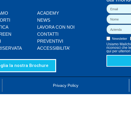
IAMO
ACADEMY
ORTI
NEWS
TICA
LAVORA CON NOI
REEN
CONTATTI
Newsletter
I
PREVENTIVI
Usiamo Mailchim
RISERVATA
ACCESSIBILITA’
riconosci che l
qui per ulterior
glia la nostra Brochure
Privacy Policy