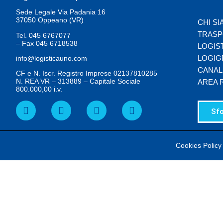
Sede Legale Via Padania 16
37050 Oppeano (VR)
CHI S
TRASP
Tel.
045 6767077
– Fax
045 6718538
LOGIS
LOGIG
info@logisticauno.com
CANAL
CF e N. Iscr. Registro Imprese 02137810285
N. REA VR – 313889 – Capitale Sociale
AREA 
800.000,00 i.v.
Sfo
Cookies Policy