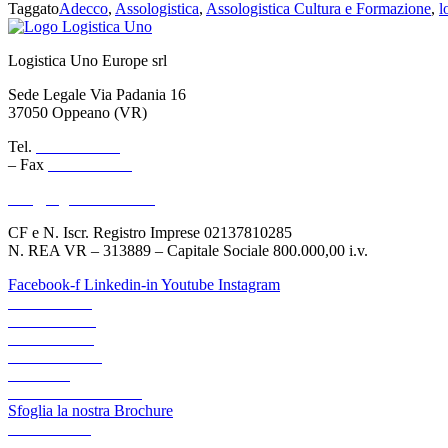
Taggato
Adecco
,
Assologistica
,
Assologistica Cultura e Formazione
,
l
Logistica Uno Europe srl
Sede Legale Via Padania 16
37050 Oppeano (VR)
Tel.
045 6767077
– Fax
045 6718538
info@logisticauno.com
CF e N. Iscr. Registro Imprese 02137810285
N. REA VR – 313889 – Capitale Sociale 800.000,00 i.v.
Facebook-f
Linkedin-in
Youtube
Instagram
CHI SIAMO
TRASPORTI
LOGISTICA
LOGIGREEN
CANALI
AREA RISERVATA
Sfoglia la nostra Brochure
ACADEMY
NEWS