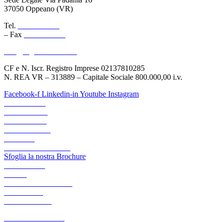
37050 Oppeano (VR)
Tel.
045 6767077
– Fax
045 6718538
info@logisticauno.com
CF e N. Iscr. Registro Imprese 02137810285
N. REA VR – 313889 – Capitale Sociale 800.000,00 i.v.
Facebook-f
Linkedin-in
Youtube
Instagram
CHI SIAMO
TRASPORTI
LOGISTICA
LOGIGREEN
CANALI
AREA RISERVATA
Sfoglia la nostra Brochure
ACADEMY
NEWS
LAVORA CON NOI
CONTATTI
PREVENTIVI
ACCESSIBILITA’