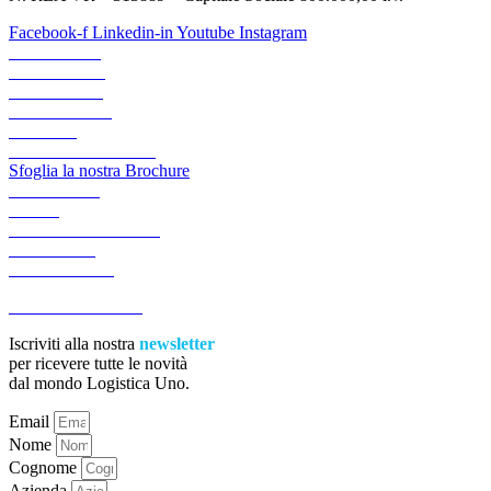
Facebook-f
Linkedin-in
Youtube
Instagram
CHI SIAMO
TRASPORTI
LOGISTICA
LOGIGREEN
CANALI
AREA RISERVATA
Sfoglia la nostra Brochure
ACADEMY
NEWS
LAVORA CON NOI
CONTATTI
PREVENTIVI
ACCESSIBILITA’
Iscriviti alla nostra
newsletter
per ricevere tutte le novità
dal mondo Logistica Uno.
Email
Nome
Cognome
Azienda