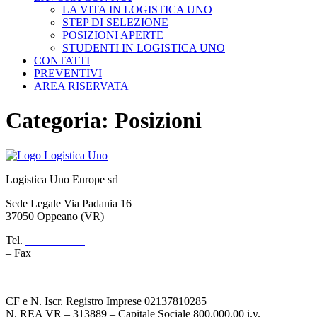
LA VITA IN LOGISTICA UNO
STEP DI SELEZIONE
POSIZIONI APERTE
STUDENTI IN LOGISTICA UNO
CONTATTI
PREVENTIVI
AREA RISERVATA
Categoria:
Posizioni
Logistica Uno Europe srl
Sede Legale Via Padania 16
37050 Oppeano (VR)
Tel.
045 6767077
– Fax
045 6718538
info@logisticauno.com
CF e N. Iscr. Registro Imprese 02137810285
N. REA VR – 313889 – Capitale Sociale 800.000,00 i.v.