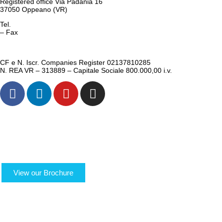
Registered office Via Padania 16
37050 Oppeano (VR)
Tel.
045 6767077
– Fax
045 6718538
info@logisticauno.com
CF e N. Iscr. Companies Register 02137810285
N. REA VR – 313889 – Capitale Sociale 800.000,00 i.v.
ABOUT US
TRANSPORTS
LOGISTICS
LOGIGREEN
SECTORS
RESERVED AREA
View our Brochure
ACADEMY
NEWS
WORK WITH US
CONTACTS