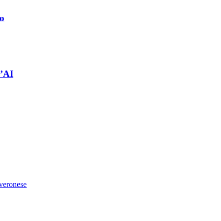
no
l’AI
 veronese