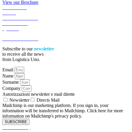
View our Brochure
ACADEMY
NEWS
WORK WITH US
CONTACTS
QUOTE
ACCESSIBILITA’
Subscribe to our
newsletter
to receive all the news
from Logistica Uno.
Email
Name
Surname
Company
Autorizzazioni newsletter e mail dirette
Newsletter
Directs Mail
Mailchimp is our marketing platform. If you sign in, your
information will be transferred to Mailchimp. Click here for more
information on Mailchimp's privacy policy.
SUBSCRIBE
Cookies Policy