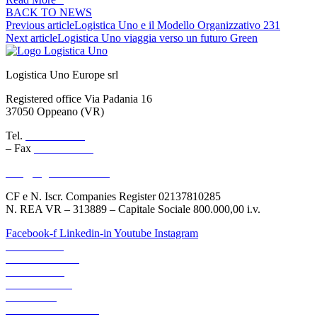
BACK TO NEWS
Previous article
Logistica Uno e il Modello Organizzativo 231
Next article
Logistica Uno viaggia verso un futuro Green
Logistica Uno Europe srl
Registered office Via Padania 16
37050 Oppeano (VR)
Tel.
045 6767077
– Fax
045 6718538
info@logisticauno.com
CF e N. Iscr. Companies Register 02137810285
N. REA VR – 313889 – Capitale Sociale 800.000,00 i.v.
Facebook-f
Linkedin-in
Youtube
Instagram
ABOUT US
TRANSPORTS
LOGISTICS
LOGIGREEN
SECTORS
RESERVED AREA