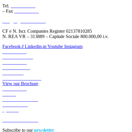
Tel.
045 6767077
– Fax
045 6718538
info@logisticauno.com
CF e N. Iscr. Companies Register 02137810285
N. REA VR – 313889 – Capitale Sociale 800.000,00 i.v.
Facebook-f
Linkedin-in
Youtube
Instagram
ABOUT US
TRANSPORTS
LOGISTICS
LOGIGREEN
SECTORS
RESERVED AREA
View our Brochure
ACADEMY
NEWS
WORK WITH US
CONTACTS
QUOTE
ACCESSIBILITA’
Subscribe to our
newsletter