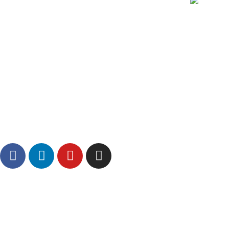
Logistica Uno Europe srl
Registered office Via Padania 16
37050 Oppeano (VR)
Tel.
045 6767077
– Fax
045 6718538
info@logisticauno.com
CF e N. Iscr. Companies Register 02137810285
N. REA VR – 313889 – Capitale Sociale 800.000,00
ABOUT US
TRANSPORTS
LOGISTICS
LOGIGREEN