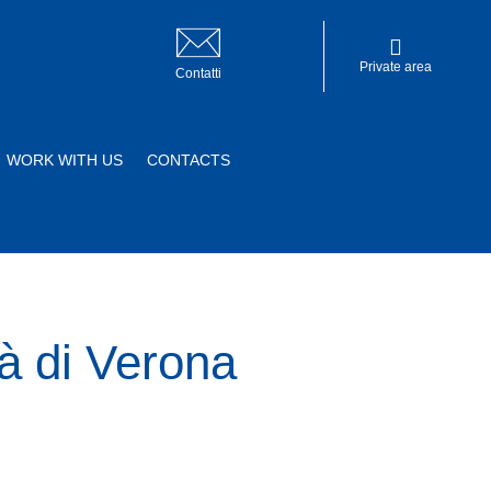
Private area
Contatti
WORK WITH US
CONTACTS
Private area
tà di Verona