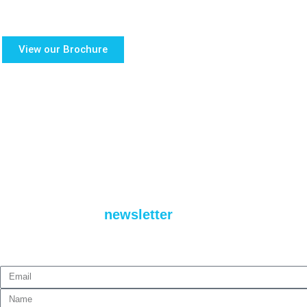
SECTORS
RESERVED AREA
View our Brochure
ACADEMY
NEWS
WORK WITH US
CONTACTS
QUOTE
ACCESSIBILITA’
Subscribe to our
newsletter
to receive all the news
from Logistica Uno.