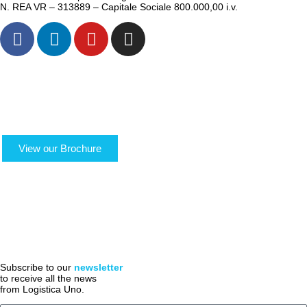
N. REA VR – 313889 – Capitale Sociale 800.000,00 i.v.
ABOUT US
TRANSPORTS
LOGISTICS
LOGIGREEN
SECTORS
RESERVED AREA
View our Brochure
ACADEMY
NEWS
WORK WITH US
CONTACTS
QUOTE
ACCESSIBILITA’
Subscribe to our
newsletter
to receive all the news
from Logistica Uno.