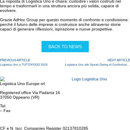
La risposta di Logistica Uno è chiara: custodire i valori costruiti nel
tempo e trasformarli in una struttura ancora più solida, capace di
evolvere.
Grazie AdHoc Group per questo momento di confronto e condivisione:
perché il futuro delle imprese si costruisce anche attraverso storie
capaci di generare riflessioni, ispirazione e nuove prospettive.
BACK TO NEWS
PREVIOUS ARTICLE
NEXT ARTICLE
Logistica Uno a TUTTOFOOD 2026
Logistica Uno allo Speak Dating di Confindustria sull’AI
Logistica Uno Europe srl
Registered office Via Padania 16
37050 Oppeano (VR)
Tel.
045 6767077
– Fax
045 6718538
info@logisticauno.com
CF e N. Iscr. Companies Register 02137810285