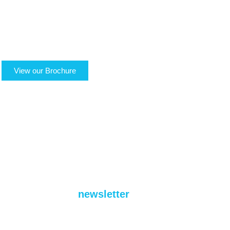
TRANSPORTS
LOGISTICS
LOGIGREEN
SECTORS
RESERVED AREA
View our Brochure
ACADEMY
NEWS
WORK WITH US
CONTACTS
QUOTE
ACCESSIBILITA’
Subscribe to our
newsletter
to receive all the news
from Logistica Uno.