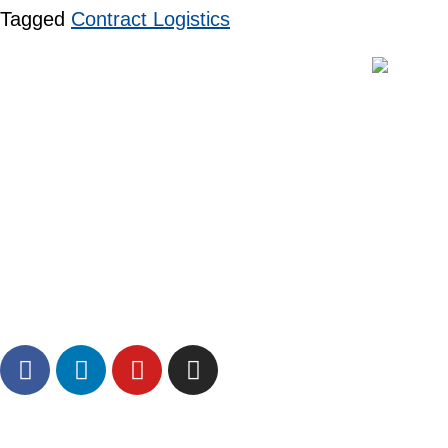
Tagged
Contract Logistics
Logistica Uno Europe srl
Registered office Via Padania 16
37050 Oppeano (VR)
Tel.
045 6767077
– Fax
045 6718538
info@logisticauno.com
CF e N. Iscr. Companies Register 02137810285
N. REA VR – 313889 – Capitale Sociale 800.000,00
ABOUT US