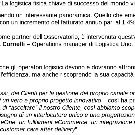
a logistica fisica chiave di successo del mondo vi
fornendo un interessante panoramica. Quello che eme
con un incremento del fatturato annuo pari al 1,4% 
ome partner dell’Osservatorio, è intervenuta quest’
 Cornelli
– Operations manager di Logistica Uno.
che gli operatori logistici devono e dovranno affront
’efficienza, ma anche riscoprendo la sua capacità d
si, dei Clienti per la gestione del proprio canale on
i un vero e proprio progetto innovativo
– così ha p
 di “ascoltare” il nostro Cliente, così abbiamo sco
 bisogno di un interlocutore unico e una progettazion
 eOne, un fullfilment eCommerce, un integrazione v
 customer care after delivery
”.