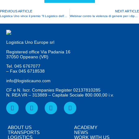
PREVIOUS ARTICLE
NEXT ARTICLE
Logistica Uno vince il premio “Il Logistico dell’Anno” con il progetto “TRENO PENDOLARE”
Webinar contro la violenza di genere per i dipendenti
Logistica Uno Europe srl
Registered office Via Padania 16
37050 Oppeano (VR)
Tel.
045 6767077
– Fax
045 6718538
info@logisticauno.com
CF e N. Iscr. Companies Register 02137810285
N. REA VR – 313889 – Capitale Sociale 800.000,00 i.v.
ABOUT US
ACADEMY
TRANSPORTS
NEWS
LOGISTICS
WORK WITH US