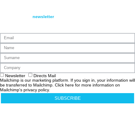
ACCESSIBILITA’
Subscribe to our
newsletter
to receive all the news
from Logistica Uno.
Newsletter
Directs Mail
Mailchimp is our marketing platform. If you sign in, your information will
be transferred to Mailchimp. Click here for more information on
Mailchimp's privacy policy.
SUBSCRIBE
Cookies Policy
Privacy Policy
Informativa Privacy Clienti e Fornitori