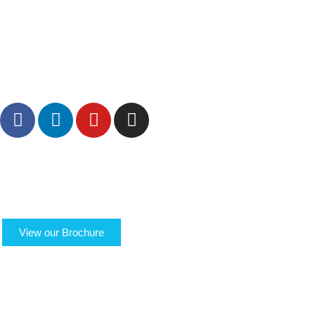
37050 Oppeano (VR)
Tel.
045 6767077
– Fax
045 6718538
info@logisticauno.com
CF e N. Iscr. Companies Register 02137810285
N. REA VR – 313889 – Capitale Sociale 800.000,00 i.v.
ABOUT US
TRANSPORTS
LOGISTICS
LOGIGREEN
SECTORS
RESERVED AREA
View our Brochure
ACADEMY
NEWS
WORK WITH US
CONTACTS
QUOTE