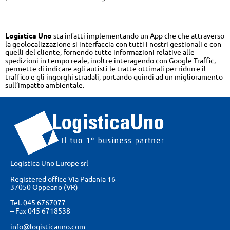
Innovazione e strategia aziendale
Logistica Uno
sta infatti implementando un App che che attraverso
la geolocalizzazione si interfaccia con tutti i nostri gestionali e con
quelli del cliente, fornendo tutte informazioni relative alle
spedizioni in tempo reale, inoltre interagendo con Google Traffic,
permette di indicare agli autisti le tratte ottimali per ridurre il
traffico e gli ingorghi stradali, portando quindi ad un miglioramento
sull’impatto ambientale.
Logistica Uno Europe srl
Registered office Via Padania 16
37050 Oppeano (VR)
Tel.
045 6767077
– Fax
045 6718538
info@logisticauno.com