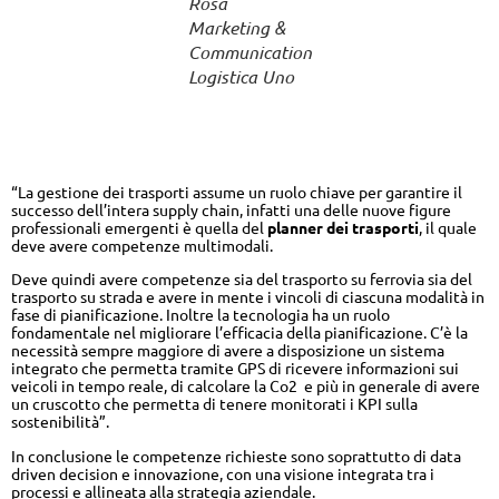
Rosa
Marketing &
Communication
Logistica Uno
Figure professionali emergenti e
competenze in evoluzione
“La gestione dei trasporti assume un ruolo chiave per garantire il
successo dell’intera supply chain, infatti una delle nuove figure
professionali emergenti è quella del
planner dei trasporti
, il quale
deve avere competenze multimodali.
Deve quindi avere competenze sia del trasporto su ferrovia sia del
trasporto su strada e avere in mente i vincoli di ciascuna modalità in
fase di pianificazione. Inoltre la tecnologia ha un ruolo
fondamentale nel migliorare l’efficacia della pianificazione. C’è la
necessità sempre maggiore di avere a disposizione un sistema
integrato che permetta tramite GPS di ricevere informazioni sui
veicoli in tempo reale, di calcolare la Co2 e più in generale di avere
un cruscotto che permetta di tenere monitorati i KPI sulla
sostenibilità”.
In conclusione le competenze richieste sono soprattutto di data
driven decision e innovazione, con una visione integrata tra i
processi e allineata alla strategia aziendale.