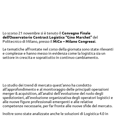
Tecnologia, organizzazione e
competenze: la svolta per una
logistica 4.0
Lo scorso 21 novembre si è tenuto il
Convegno Finale
dell’Osservatorio Contract Logistics
“Gino Marchet”
del
Politecnico di Milano, presso il
MiCo – Milano Congressi
.
Le tematiche affrontate nel corso della giornata sono state rilevanti
e complesse e hanno messo in evidenza come la logistica sia un
settore in crescita e soprattutto in continuo cambiamento.
I nuovi trend nel mercato della
logistica
Lo studio dei trend di mercato quest’anno ha condotto
all’approfondimento e al monitoraggio delle principali operazioni
merger & acquisition, all’analisi dell’evoluzione del ruolo degli
spedizionieri, all’evoluzione organizzativa degli operatori logistici e
alle nuove figure professionali emergenti e alle relative
competenze necessarie, per far fronte alle nuove sfide del mercato.
Inoltre sono state analizzate anche le soluzioni di Logistica 4.0 in